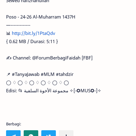
Sewed hafizhahullah
Poso - 24-26 Al-Muharram 1437H
—-------------
📊
http://bit.ly/1PtaQdv
{ 0.62 MB / Durasi: 5:11 }
✍ Channel: @ForumBerbagiFaidah [FBF]
📌 #TanyaJawab #MLM #tahdzir
◯ ♢ ◯ ♢ ◯ ♢ ◯ ♢ ◯ ♢ ◯
Edisi: 📂 مجموعة الأخوة السلفية ✧[-✪MUS✪-]✧