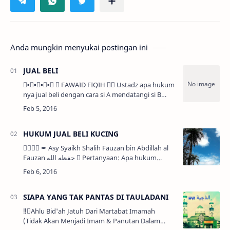
Anda mungkin menyukai postingan ini
JUAL BELI
▪▪▪▪  FAWAID FIQIH  Ustadz apa hukum
nya jual beli dengan cara si A mendatangi si B
untuk membelikan barang seharga 1jt. Si B
menyanggupi. Akhirnya si B ke toko dan memb…
HUKUM JUAL BELI KUCING
 ✒ Asy Syaikh Shalih Fauzan bin Abdillah al
Fauzan حفظه الله  Pertanyaan: Apa hukum
membeli kucing dan memeliharanya di rumah? 
Jawaban: Memelihara kucing di …
SIAPA YANG TAK PANTAS DI TAULADANI
‼Ahlu Bid'ah Jatuh Dari Martabat Imamah
(Tidak Akan Menjadi Imam & Panutan Dalam