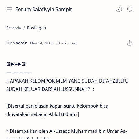
Forum Salafiyyin Sampit
Postingan
Beranda
0 min read
💽▶️▪️▪️▶️💽
—-------------
:: APAKAH KELOMPOK MLM YANG SUDAH DITAHZIR ITU
SUDAH KELUAR DARI AHLUSSUNNAH? ::
[Disertai penjelasan kapan suatu kelompok bisa
dinyatakan sebagai Ahlul Bid'ah?]
⭐️Disampaikan oleh Al-Ustadz Muhammad bin Umar As-