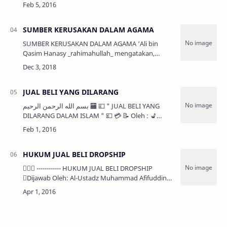
Agama)‼ أهل البدع ساقطون عن رتبة الإمامة ☝
"الذين يقتدي بهم الناس مِن بعدهم هم الذين كانو…
SUMBER KERUSAKAN DALAM AGAMA
SUMBER KERUSAKAN DALAM AGAMA ‘Ali bin
Qasim Hanasy _rahimahullah_ mengatakan,
“Manusia terbagi menjadi tiga tingkatan: 1).
Tingkatan tertinggi, yaitu para ulama kibar
Mere…
JUAL BELI YANG DILARANG
بسم الله الرحمن الرحيم 🏧 💷 " JUAL BELI YANG
DILARANG DALAM ISLAM " 💷 💳 📝 Oleh : 💺
Syaikh Shalih Al Fauzan bin Fauzan -
hafidzahullaah- Risalah tentang jual beli yang
dila…
HUKUM JUAL BELI DROPSHIP
 ------------ HUKUM JUAL BELI DROPSHIP
Dijawab Oleh: Al-Ustadz Muhammad Afifuddin -
hafidzahullah- &nb…