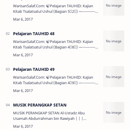
WarisanSalaf.Com: 🍃Pelajaran TAUHID: Kajian
Kitab Tsalatsatul Ushul (Bagian 5⃣2⃣) —--------------
-------------------------— 🌴 Asy-Syaikh Muh…
Pelajaran TAUHID 48
WarisanSalaf.Com: 🍃Pelajaran TAUHID: Kajian
Kitab Tsalatsatul Ushul (Bagian 4⃣8⃣) —--------------
-------------------------— 💢PENJELASAN: Ten…
Pelajaran TAUHID 49
WarisanSalaf.Com: 🍃Pelajaran TAUHID: Kajian
Kitab Tsalatsatul Ushul (Bagian 4⃣9⃣) —--------------
-------------------------— 🌴Asy-Syaikh Muha…
MUSIK PERANGKAP SETAN
MUSIK PERANGKAP SETAN Al-Ustadz Abu
Usamah Abdurrahman bin Rawiyah | | |
Peperangan demi peperangan yang dikobarkan
musuh-musuh Islam, dari zaman Rasulullah