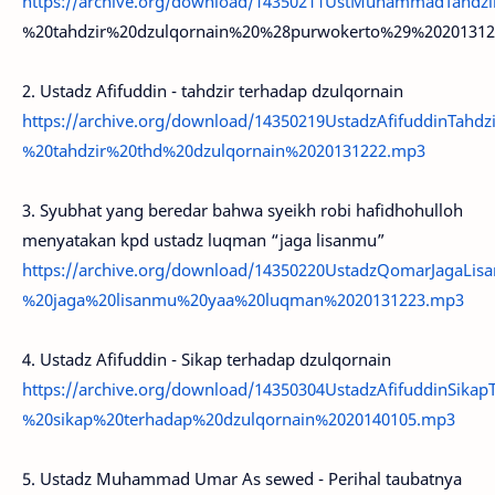
https://archive.org/download/14350211UstMuhammadTahd
%20tahdzir%20dzulqornain%20%28purwokerto%29%2020131
2. Ustadz Afifuddin - tahdzir terhadap dzulqornain
https://archive.org/download/14350219UstadzAfifuddinTahd
%20tahdzir%20thd%20dzulqornain%2020131222.mp3
3. Syubhat yang beredar bahwa syeikh robi hafidhohulloh
menyatakan kpd ustadz luqman “jaga lisanmu”
https://archive.org/download/14350220UstadzQomarJagaL
%20jaga%20lisanmu%20yaa%20luqman%2020131223.mp3
4. Ustadz Afifuddin - Sikap terhadap dzulqornain
https://archive.org/download/14350304UstadzAfifuddinSika
%20sikap%20terhadap%20dzulqornain%2020140105.mp3
5. Ustadz Muhammad Umar As sewed - Perihal taubatnya