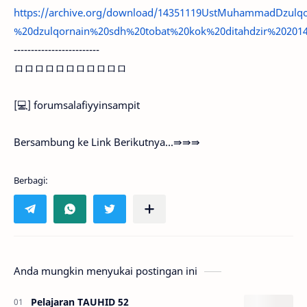
https://archive.org/download/14351119UstMuhammadDzul
%20dzulqornain%20sdh%20tobat%20kok%20ditahdzir%20201
-------------------------
ロロロロロロロロロロロ
[💻] forumsalafiyyinsampit
Bersambung ke Link Berikutnya...⇛⇛⇛
Anda mungkin menyukai postingan ini
Pelajaran TAUHID 52