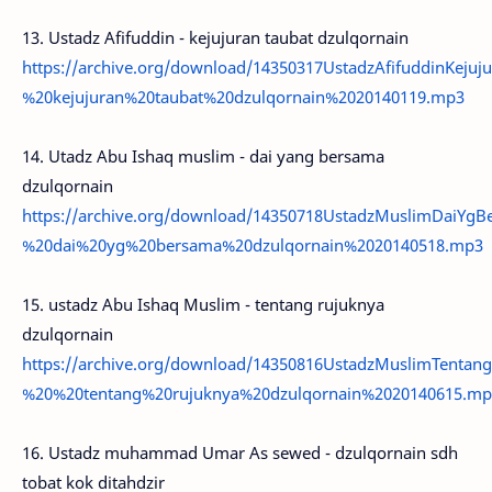
13. Ustadz Afifuddin - kejujuran taubat dzulqornain
https://archive.org/download/14350317UstadzAfifuddinKeju
%20kejujuran%20taubat%20dzulqornain%2020140119.mp3
14. Utadz Abu Ishaq muslim - dai yang bersama
dzulqornain
https://archive.org/download/14350718UstadzMuslimDaiYg
%20dai%20yg%20bersama%20dzulqornain%2020140518.mp3
15. ustadz Abu Ishaq Muslim - tentang rujuknya
dzulqornain
https://archive.org/download/14350816UstadzMuslimTenta
%20%20tentang%20rujuknya%20dzulqornain%2020140615.mp
16. Ustadz muhammad Umar As sewed - dzulqornain sdh
tobat kok ditahdzir