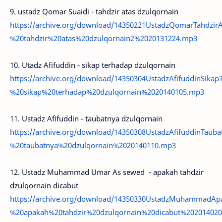
9. ustadz Qomar Suaidi - tahdzir atas dzulqornain
https://archive.org/download/14350221UstadzQomarTahdzi
%20tahdzir%20atas%20dzulqornain2%2020131224.mp3
10. Utadz Afifuddin - sikap terhadap dzulqornain
https://archive.org/download/14350304UstadzAfifuddinSika
%20sikap%20terhadap%20dzulqornain%2020140105.mp3
11. Ustadz Afifuddin - taubatnya dzulqornain
https://archive.org/download/14350308UstadzAfifuddinTaub
%20taubatnya%20dzulqornain%2020140110.mp3
12. Ustadz Muhammad Umar As sewed - apakah tahdzir
dzulqornain dicabut
https://archive.org/download/14350330UstadzMuhammadA
%20apakah%20tahdzir%20dzulqornain%20dicabut%20201402