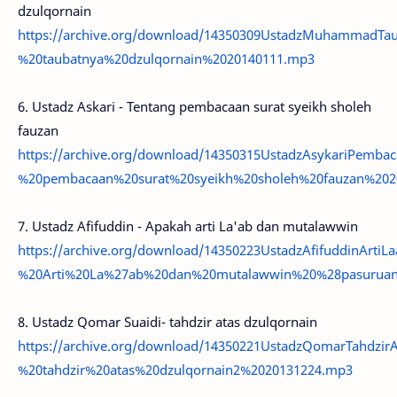
dzulqornain
https://archive.org/download/14350309UstadzMuhammadT
%20taubatnya%20dzulqornain%2020140111.mp3
6. Ustadz Askari - Tentang pembacaan surat syeikh sholeh
fauzan
https://archive.org/download/14350315UstadzAsykariPemb
%20pembacaan%20surat%20syeikh%20sholeh%20fauzan%202
7. Ustadz Afifuddin - Apakah arti La'ab dan mutalawwin
https://archive.org/download/14350223UstadzAfifuddinArt
%20Arti%20La%27ab%20dan%20mutalawwin%20%28pasurua
8. Ustadz Qomar Suaidi- tahdzir atas dzulqornain
https://archive.org/download/14350221UstadzQomarTahdzi
%20tahdzir%20atas%20dzulqornain2%2020131224.mp3