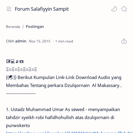
Forum Salafiyyin Sampit
Postingan
Beranda
1 min read
💽💻📡📼
Ξ○Ξ○Ξ○Ξ○Ξ○Ξ
((🌏)) Berikut Kumpulan Link-Link Download Audio yang
Membahas Tentang perkara Dzulqornain Al Makassary..
--------------------
1. Ustadz Muhammad Umar As sewed - menyampaikan
tahdzir syeikh robi hafidhohulloh atas dzulqornain di
purwokerto