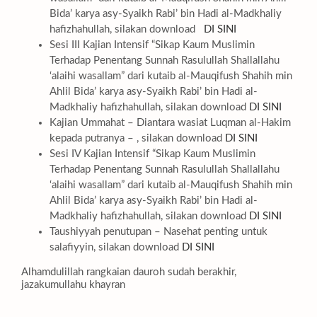
Bida’ karya asy-Syaikh Rabi’ bin Hadi al-Madkhaliy
hafizhahullah, silakan download
DI SINI
Sesi III Kajian Intensif “Sikap Kaum Muslimin
Terhadap Penentang Sunnah Rasulullah Shallallahu
‘alaihi wasallam” dari kutaib al-Mauqifush Shahih min
Ahlil Bida’ karya asy-Syaikh Rabi’ bin Hadi al-
Madkhaliy hafizhahullah, silakan download
DI SINI
Kajian Ummahat – Diantara wasiat Luqman al-Hakim
kepada putranya – , silakan download
DI SINI
Sesi IV Kajian Intensif “Sikap Kaum Muslimin
Terhadap Penentang Sunnah Rasulullah Shallallahu
‘alaihi wasallam” dari kutaib al-Mauqifush Shahih min
Ahlil Bida’ karya asy-Syaikh Rabi’ bin Hadi al-
Madkhaliy hafizhahullah, silakan download
DI SINI
Taushiyyah penutupan – Nasehat penting untuk
salafiyyin, silakan download
DI SINI
Alhamdulillah rangkaian dauroh sudah berakhir,
jazakumullahu khayran