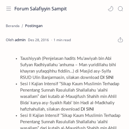
Forum Salafiyyin Sampit
Postingan
Beranda
1 min read
Taushiyyah (Penjelasan hadits Mu’awiyah bin Abi
Sufyan Radhiyallahu ‘anhuma – Man yuridillahu bihi
khayran yufaqqihhu fiddiin…) di Masjid asy-Syifa
RSUD Ulin Banjarmasin, silakan download
DI SINI
Sesi I Kajian Intensif “Sikap Kaum Muslimin Terhadap
Penentang Sunnah Rasulullah Shallallahu ‘alaihi
wasallam” dari kutaib al-Mauqifush Shahih min Ahlil
Bida’ karya asy-Syaikh Rabi’ bin Hadi al-Madkhaliy
hafizhahullah, silakan download
DI SINI
Sesi II Kajian Intensif “Sikap Kaum Muslimin Terhadap
Penentang Sunnah Rasulullah Shallallahu ‘alaihi
wasallam” dari kutaib al-Mauqifush Shahih min Ahlil