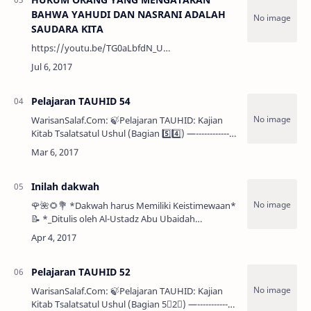
BAHWA YAHUDI DAN NASRANI ADALAH
SAUDARA KITA
https://youtu.be/TG0aLbfdN_U…
Pelajaran TAUHID 54
WarisanSalaf.Com: 🍃Pelajaran TAUHID: Kajian
Kitab Tsalatsatul Ushul (Bagian 5️⃣4️⃣) —--------------
-------------------------— 🌴…
Inilah dakwah
🌹🌺🌻💐 *Dakwah harus Memiliki Keistimewaan*
📝 *_Ditulis oleh Al-Ustadz Abu Ubaidah
Syafruddin_* 💎 *Asy-Syaikh Muqbil Merintis
Dakwah* …
Pelajaran TAUHID 52
WarisanSalaf.Com: 🍃Pelajaran TAUHID: Kajian
Kitab Tsalatsatul Ushul (Bagian 5⃣2⃣) —--------------