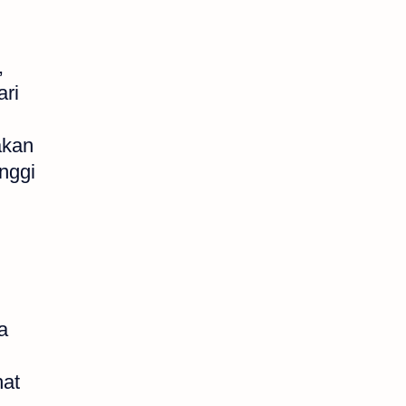
Pendidikan Anak
Puasa
Ramadhan
Rumah Tangga
,
ari
Shalat
Sunnah
akan
Tanya Jawab
Tarawih
nggi
Tarbiyah
tashfiyah.com
Tauhid
Ulama Sunnah
a
hat