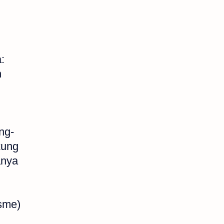
:
n
ng-
kung
anya
isme)