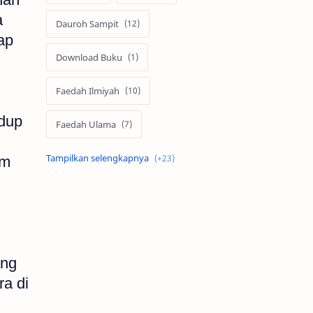
a
Dauroh Sampit
ap
Download Buku
Faedah Ilmiyah
idup
Faedah Ulama
Fatawa Ulama
Fawaid Ilmiya
um
Fawaid Ilmiyah
Fiqih
forumsalafiyyinsampit
Hadits
Iedulfitri
Ilmu
Jual Beli
ang
ra di
Nasehat
Pemerintah