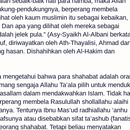
alah sebaik-baik hati para hamba, maka Allah
dukung-pendukungnya, berperang membela
hat oleh kaum muslimin itu sebagai kebaikan,
k. Dan apa yang dilihat oleh mereka sebagai
dalah jelek pula.” (Asy-Syaikh Al-Albani berkata
uf, diriwayatkan oleh Ath-Thayalisi, Ahmad da
ng hasan. Dishahihkan oleh Al-Hakim dan
a mengetahui bahwa para shahabat adalah ora
ang sengaja Allahu Ta’ala pilih untuk mendu
 wasallam dalam mendakwahkan Islam. Tidak h
rperang membela Rasulullah shollallahu alaihi
ya. Tentunya Ibnu Mas’ud radhiallahu ‘anhu
afsunya atau disebabkan sifat ta’ashub (fanat
seorang shahabat. Tetapi beliau menyatakan