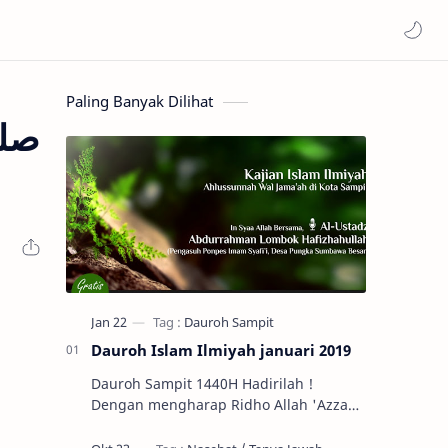
Paling Banyak Dilihat
Dauroh Islam Ilmiyah januari 2019
Dauroh Sampit 1440H Hadirilah !
Dengan mengharap Ridho Allah 'Azza
wa Jalla Kajian Islam Ilmiyah
Ahlussunnah Wal Jama'ah di Kota S…