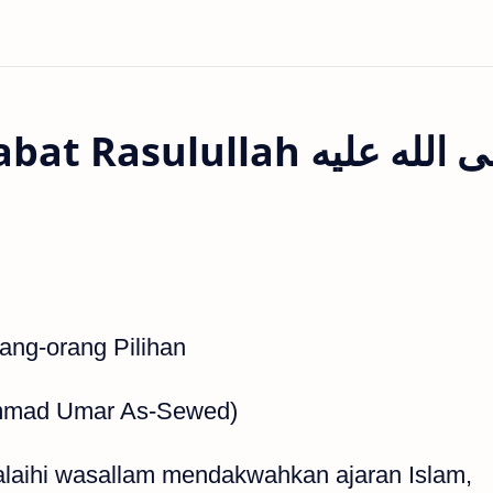
ulullah صلى الله عليه
ang-orang Pilihan
hammad Umar As-Sewed)
 alaihi wasallam mendakwahkan ajaran Islam,