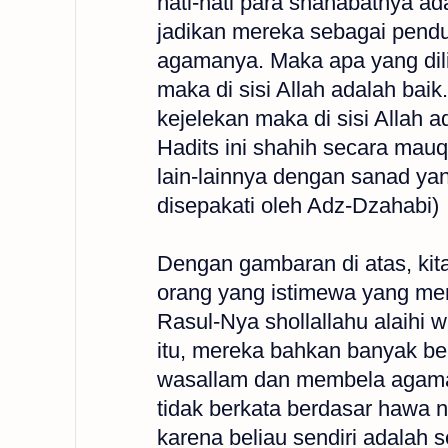
hati-hati para shahabatnya ad
jadikan mereka sebagai pen
agamanya. Maka apa yang dili
maka di sisi Allah adalah bai
kejelekan maka di sisi Allah a
Hadits ini shahih secara mauq
lain-lainnya dengan sanad ya
disepakati oleh Adz-Dzahabi)
Dengan gambaran di atas, kit
orang yang istimewa yang mem
Rasul-Nya shollallahu alaihi
itu, mereka bahkan banyak be
wasallam dan membela agaman
tidak berkata berdasar hawa n
karena beliau sendiri adalah 