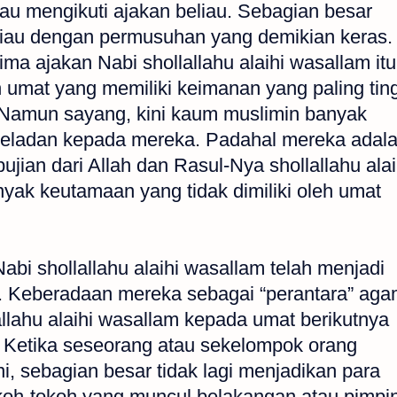
au mengikuti ajakan beliau. Sebagian besar
liau dengan permusuhan yang demikian keras.
a ajakan Nabi shollallahu alaihi wasallam itu
 umat yang memiliki keimanan yang paling tin
 Namun sayang, kini kaum muslimin banyak
teladan kepada mereka. Padahal mereka adal
ian dari Allah dan Rasul-Nya shollallahu alai
yak keutamaan yang tidak dimiliki oleh umat
bi shollallahu alaihi wasallam telah menjadi
. Keberadaan mereka sebagai “perantara” ag
llahu alaihi wasallam kepada umat berikutnya
. Ketika seseorang atau sekelompok orang
 sebagian besar tidak lagi menjadikan para
koh-tokoh yang muncul belakangan atau pimpi