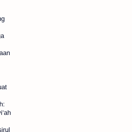
ng
ga
maan
uat
h:
i’ah
irul