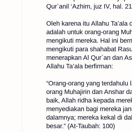
Qur`anil ‘Azhim, juz IV, hal. 2
Oleh karena itu Allahu Ta’al
adalah untuk orang-orang Muh
mengikuti mereka. Hal ini be
mengikuti para shahabat Rasul
menerapkan Al Qur`an dan A
Allahu Ta’ala berfirman:
“Orang-orang yang terdahulu l
orang Muhajirin dan Anshar 
baik, Allah ridha kepada mer
menyediakan bagi mereka jann
dalamnya; mereka kekal di d
besar.” (At-Taubah: 100)