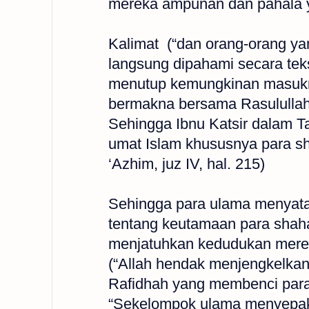
mereka ampunan dan pahala ya
Kalimat (“dan orang-orang ya
langsung dipahami secara tek
menutup kemungkinan masukny
bermakna bersama Rasulullah
Sehingga Ibnu Katsir dalam T
umat Islam khususnya para sha
‘Azhim, juz IV, hal. 215)
Sehingga para ulama menyatak
tentang keutamaan para shah
menjatuhkan kedudukan mereka
(“Allah hendak menjengkelkan 
Rafidhah yang membenci para s
“Sekelompok ulama menyepakat