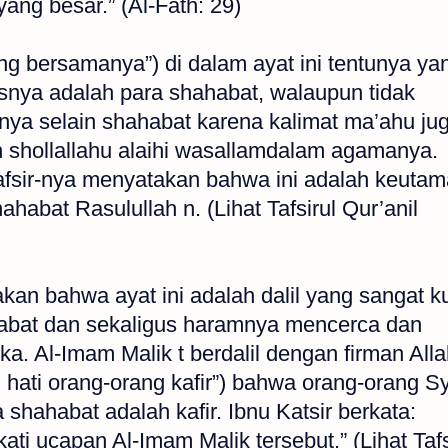
ng besar.” (Al-Fath: 29)
ng bersamanya”) di dalam ayat ini tentunya ya
snya adalah para shahabat, walaupun tidak
a selain shahabat karena kalimat ma’ahu ju
 shollallahu alaihi wasallamdalam agamanya.
afsir-nya menyatakan bahwa ini adalah keuta
habat Rasulullah n. (Lihat Tafsirul Qur’anil
an bahwa ayat ini adalah dalil yang sangat k
abat dan sekaligus haramnya mencerca dan
. Al-Imam Malik t berdalil dengan firman Alla
hati orang-orang kafir”) bahwa orang-orang Sy
hahabat adalah kafir. Ibnu Katsir berkata:
i ucapan Al-Imam Malik tersebut.” (Lihat Tafs