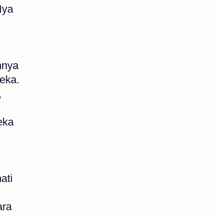
Nya
nnya
reka.
,
eka
ati
ara