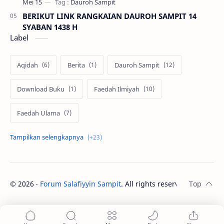
BERIKUT LINK RANGKAIAN DAUROH SAMPIT 14
SYABAN 1438 H
Label
Aqidah
Berita
Dauroh Sampit
Download Buku
Faedah Ilmiyah
Faedah Ulama
Fatawa Ulama
Fawaid Ilmiya
Fawaid Ilmiyah
Fiqih
©
2026
‧
Forum Salafiyyin Sampit
. All rights reserved.
forumsalafiyyinsampit
Hadits
Iedulfitri
Ilmu
Jual Beli
Nasehat