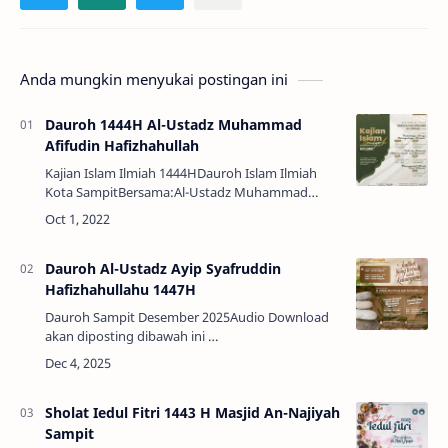
Anda mungkin menyukai postingan ini
Dauroh 1444H Al-Ustadz Muhammad
Afifudin Hafizhahullah
Kajian Islam Ilmiah 1444HDauroh Islam Ilmiah
Kota SampitBersama:Al-Ustadz Muhammad
Afifuddin as-Sidawy حفظه اللهPengasuh Pondok
Pesantren Al-Bayyinah, Sidayu-GresikDisiarkan
melalu…
Dauroh Al-Ustadz Ayip Syafruddin
Hafizhahullahu 1447H
Dauroh Sampit Desember 2025Audio Download
akan diposting dibawah ini …
Sholat Iedul Fitri 1443 H Masjid An-Najiyah
Sampit