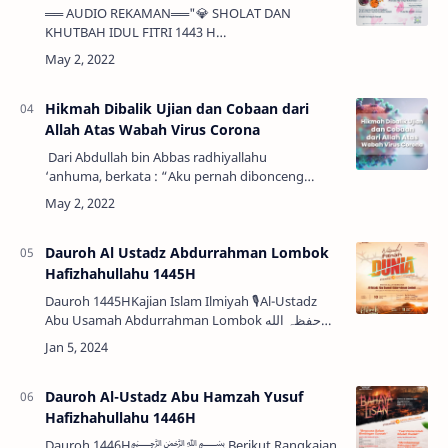
══ AUDIO REKAMAN══"💎 SHOLAT DAN
KHUTBAH IDUL FITRI 1443 H
💎"———————————————————————-
Tema khutbah: Bergembira di Hari Raya
——————————————————————🎙
Imam dan Khotib : Al Ustadz Abu …
Hikmah Dibalik Ujian dan Cobaan dari
Allah Atas Wabah Virus Corona
Dari Abdullah bin Abbas radhiyallahu
‘anhuma, berkata : “Aku pernah dibonceng
Rasulullah Shallallahu ‘alaihi Wasallam pada suatu
hari. Lalu beliau bersabda (ar…
Dauroh Al Ustadz Abdurrahman Lombok
Hafizhahullahu 1445H
Dauroh 1445HKajian Islam Ilmiyah 🎙Al-Ustadz
Abu Usamah Abdurrahman Lombok حفظہ الله
تعالــﮯ(Pengasuh Ma'had Imam Asy-Syafi'i
NTB)Tema:Waspada Fitnah Dunia📆 Rabu …
Dauroh Al-Ustadz Abu Hamzah Yusuf
Hafizhahullahu 1446H
Dauroh 1446H﷽ Berikut Rangkaian