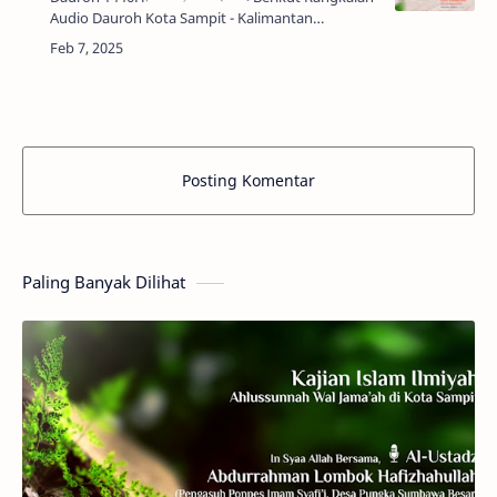
Audio Dauroh Kota Sampit - Kalimantan
TengahJum'at s.d Ahad, 8-10 Sya'ban 1446 H/7-9
Februari 2025 M🎙Al-Ustadz Abu Hamzah yusuf
حفظه الل…
Posting Komentar
Paling Banyak Dilihat