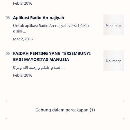
1. Saat masuk masjid ketika Khutbah Jumat
apakah wajib baginya untuk shalat tahiyatul
masjid? …
Aplikasi Radio An-najiyah
Untuk aplikasi Radio An-najiyah versi 1.0 Klik
disini …
FAIDAH PENTING YANG TERSEMBUNYI
BAGI MAYORITAS MANUSIA
السلام عليكم و رحمة الله و بركا…
Gabung dalam percakapan (1)