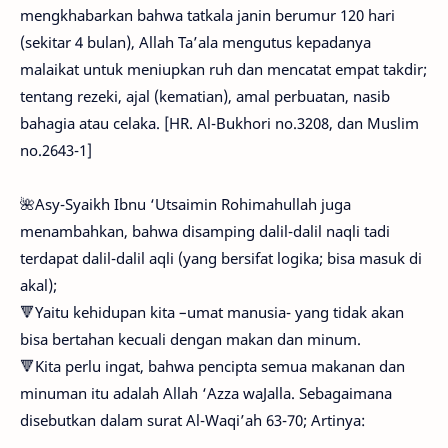
mengkhabarkan bahwa tatkala janin berumur 120 hari
(sekitar 4 bulan), Allah Ta’ala mengutus kepadanya
malaikat untuk meniupkan ruh dan mencatat empat takdir;
tentang rezeki, ajal (kematian), amal perbuatan, nasib
bahagia atau celaka. [HR. Al-Bukhori no.3208, dan Muslim
no.2643-1]
🌺Asy-Syaikh Ibnu ‘Utsaimin Rohimahullah juga
menambahkan, bahwa disamping dalil-dalil naqli tadi
terdapat dalil-dalil aqli (yang bersifat logika; bisa masuk di
akal);
🔻Yaitu kehidupan kita –umat manusia- yang tidak akan
bisa bertahan kecuali dengan makan dan minum.
🔻Kita perlu ingat, bahwa pencipta semua makanan dan
minuman itu adalah Allah ‘Azza waJalla. Sebagaimana
disebutkan dalam surat Al-Waqi’ah 63-70; Artinya: