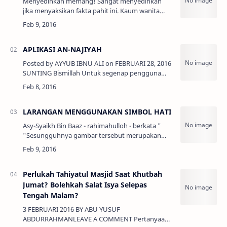
Menyedihkan memang! Sangat menyedihkan
jika menyaksikan fakta pahit ini. Kaum wanita
dieksploitasi sehabis-habisnya. Kaum wanita
telah diperbudak tanpa sadar. Mereka menjadi
obyek…
APLIKASI AN-NAJIYAH
Posted by AYYUB IBNU ALI on FEBRUARI 28, 2016
SUNTING Bismillah Untuk segenap pengguna
aplikasi Radio an-najiyah kami mohon maaf atas
ketidaknyamanan anda dikarenak…
LARANGAN MENGGUNAKAN SIMBOL HATI
Asy-Syaikh Bin Baaz - rahimahulloh - berkata "
"Sesungguhnya gambar tersebut merupakan
SIMBOL "ISYQ" (PERCINTAAN) yang diharamkan
dan merupakan SIMBOL DEWA-DEWA YUNANI"
Peringatan …
Perlukah Tahiyatul Masjid Saat Khutbah
Jumat? Bolehkah Salat Isya Selepas
Tengah Malam?
3 FEBRUARI 2016 BY ABU YUSUF
ABDURRAHMANLEAVE A COMMENT Pertanyaan: