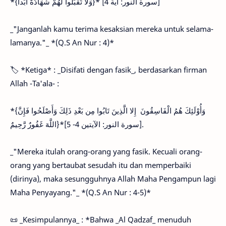
*{وَلا تَقْبَلُوا لَهُمْ شَهَادَةً أَبَداً‏}* [سورة النور: آية 4]
_"Janganlah kamu terima kesaksian mereka untuk selama-
lamanya."_ *(Q.S An Nur : 4)*
🏷 *Ketiga* : _Disifati dengan fasik_, berdasarkan firman
Allah -Ta'ala- :
*{وَأُوْلَئِكَ هُمُ الْفَاسِقُونَ إِلا الَّذِينَ تَابُوا مِن بَعْدِ ذَلِكَ وَأَصْلَحُوا فَإِنَّ
اللَّهَ غَفُورٌ رَّحِيمٌ}*[سورة النور: الآيتين 4- 5].
_"Mereka itulah orang-orang yang fasik. Kecuali orang-
orang yang bertaubat sesudah itu dan memperbaiki
(dirinya), maka sesungguhnya Allah Maha Pengampun lagi
Maha Penyayang."_ *(Q.S An Nur : 4-5)*
📜 _Kesimpulannya_ : *Bahwa _Al Qadzaf_ menuduh