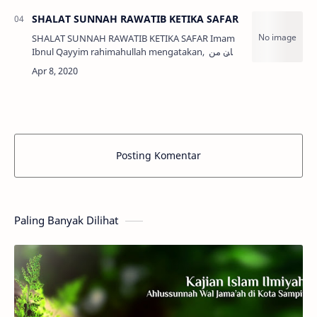
*menuduh seseorang ber…
SHALAT SUNNAH RAWATIB KETIKA SAFAR
SHALAT SUNNAH RAWATIB KETIKA SAFAR Imam
Ibnul Qayyim rahimahullah mengatakan, وكان من
هديه في سفره الاقتصار على الفرض ولم يحفظ عنه أنه
صلى سنة الصلاة قبلها ولا بعدها إ…
Posting Komentar
Paling Banyak Dilihat