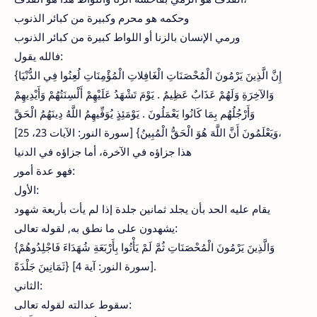
وحكمه هو محرم وكبيرة من كبائر الذنوب
ورمي الإنسان بالزنا أو اللواط كبيرة من كبائر الذنوب
فالله يقول:
{إِنَّ الَّذِينَ يَرْمُونَ الْمُحْصَنَاتِ الْغَافِلاتِ الْمُؤْمِنَاتِ لُعِنُوا فِي الدُّنْيَا
وَالآخِرَةِ وَلَهُمْ عَذَابٌ عَظِيمٌ . يَوْمَ تَشْهَدُ عَلَيْهِمْ أَلْسِنَتُهُمْ وَأَيْدِيهِمْ
وَأَرْجُلُهُم بِمَا كَانُوا يَعْمَلُونَ . يَوْمَئِذٍ يُوَفِّيهِمُ اللَّهُ دِينَهُمُ الْحَقَّ
وَيَعْلَمُونَ أَنَّ اللَّهَ هُوَ الْحَقُّ الْمُبِينُ} [سورة النور: الآيات 23، 25]،
هذا جزاؤه في الآخرة، أما جزاؤه في الدنيا
فهو عدة أمور:
الأول:
يقام عليه الحد بأن يجلد ثمانين جلدة إذا لم يأت بأربعة شهود
يشهدون على ما نطق به, لقوله تعالى:
{وَالَّذِينَ يَرْمُونَ الْمُحْصَنَاتِ ثُمَّ لَمْ يَأْتُوا بِأَرْبَعَةِ شُهَدَاءَ فَاجْلِدُوهُمْ
ثَمَانِينَ جَلْدَةً‏} [سورة النور: آية 4].
الثاني:
سقوط عدالته لقوله تعالى: