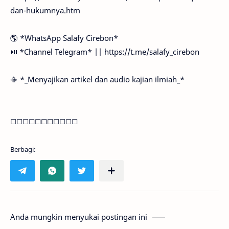
dan-hukumnya.htm
🌎 *WhatsApp Salafy Cirebon*
⏯ *Channel Telegram* || https://t.me/salafy_cirebon
📳 *_Menyajikan artikel dan audio kajian ilmiah_*
◻◻◻◻◻◻◻◻◻◻◻
Anda mungkin menyukai postingan ini