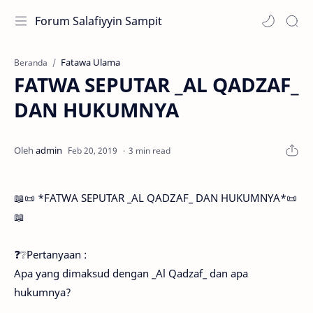
Forum Salafiyyin Sampit
Fatawa Ulama
Beranda
FATWA SEPUTAR _AL QADZAF_
DAN HUKUMNYA
3 min read
📖📜 *FATWA SEPUTAR _AL QADZAF_ DAN HUKUMNYA*📜
📖
❓❔Pertanyaan :
Apa yang dimaksud dengan _Al Qadzaf_ dan apa
hukumnya?