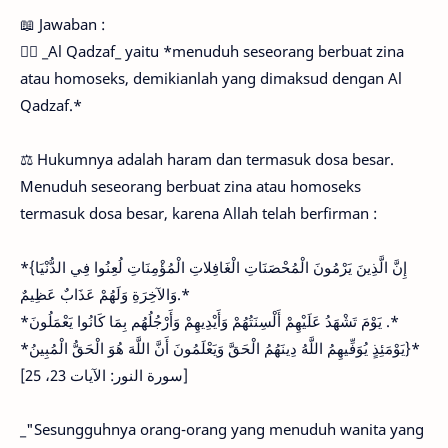
📖 Jawaban :
👉🏼 _Al Qadzaf_ yaitu *menuduh seseorang berbuat zina
atau homoseks, demikianlah yang dimaksud dengan Al
Qadzaf.*
⚖ Hukumnya adalah haram dan termasuk dosa besar.
Menuduh seseorang berbuat zina atau homoseks
termasuk dosa besar, karena Allah telah berfirman :
*{إِنَّ الَّذِينَ يَرْمُونَ الْمُحْصَنَاتِ الْغَافِلاتِ الْمُؤْمِنَاتِ لُعِنُوا فِي الدُّنْيَا
وَالآخِرَةِ وَلَهُمْ عَذَابٌ عَظِيمٌ.*
*يَوْمَ تَشْهَدُ عَلَيْهِمْ أَلْسِنَتُهُمْ وَأَيْدِيهِمْ وَأَرْجُلُهُم بِمَا كَانُوا يَعْمَلُونَ .*
*يَوْمَئِذٍ يُوَفِّيهِمُ اللَّهُ دِينَهُمُ الْحَقَّ وَيَعْلَمُونَ أَنَّ اللَّهَ هُوَ الْحَقُّ الْمُبِينُ}*
[سورة النور: الآيات 23، 25]
_"Sesungguhnya orang-orang yang menuduh wanita yang