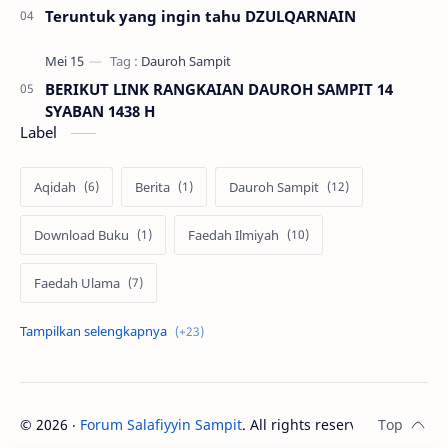
Teruntuk yang ingin tahu DZULQARNAIN
BERIKUT LINK RANGKAIAN DAUROH SAMPIT 14
SYABAN 1438 H
Label
Aqidah
Berita
Dauroh Sampit
Download Buku
Faedah Ilmiyah
Faedah Ulama
Fatawa Ulama
Fawaid Ilmiya
Fawaid Ilmiyah
Fiqih
©
2026
‧
Forum Salafiyyin Sampit
. All rights reserved.
forumsalafiyyinsampit
Hadits
Iedulfitri