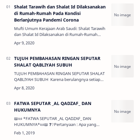
Shalat Tarawih dan Shalat Id Dilaksanakan
di Rumah-Rumah Pada Kondisi
Berlanjutnya Pandemi Corona
Mufti Umum Kerajaan Arab Saudi: Shalat Tarawih
dan Shalat Id Dilaksanakan di Rumah-Rumah
Pada Kondisi Berlanjutnya Pandemi Corona
(Sumber: www.spa.gov.sa/2075735) Jumat 24/…
TUJUH PEMBAHASAN RINGAN SEPUTAR
SHALAT QABLIYAH SUBUH
TUJUH PEMBAHASAN RINGAN SEPUTAR SHALAT
QABLIYAH SUBUH Karena berulangnya setiap
hari ibadah ini, maka untuk pengingat bagi kami
pribadi maupun yang lainnya, disusunlah tu…
FATWA SEPUTAR _AL QADZAF_ DAN
HUKUMNYA
📖📜 *FATWA SEPUTAR _AL QADZAF_ DAN
HUKUMNYA*📜📖 ❓❔Pertanyaan : Apa yang
dimaksud dengan _Al Qadzaf_ dan apa
hukumnya? 📖 Jawaban : 👉🏼 _Al Qadzaf_ yaitu