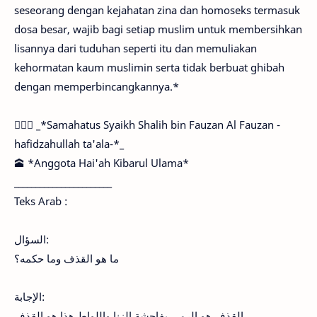
seseorang dengan kejahatan zina dan homoseks termasuk
dosa besar, wajib bagi setiap muslim untuk membersihkan
lisannya dari tuduhan seperti itu dan memuliakan
kehormatan kaum muslimin serta tidak berbuat ghibah
dengan memperbincangkannya.*
✍🏻📘 _*Samahatus Syaikh Shalih bin Fauzan Al Fauzan -
hafidzahullah ta'ala-*_
🕋 *Anggota Hai'ah Kibarul Ulama*
_______________________
Teks Arab :
السؤال:
ما هو القذف وما حكمه؟
الإجابة:
القذف هو الرمي بفاحشة الزنا واللواط هذا هو القذف،