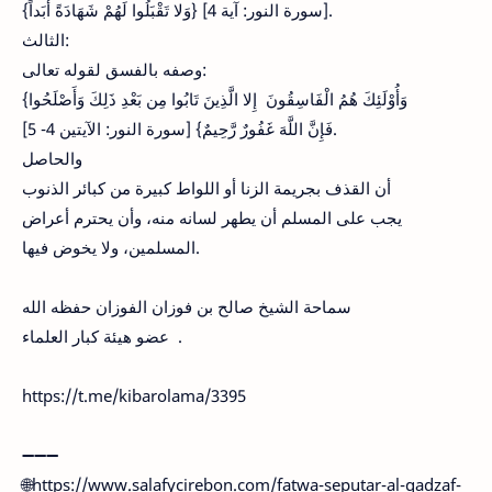
{وَلا تَقْبَلُوا لَهُمْ شَهَادَةً أَبَداً‏} [سورة النور: آية 4].
الثالث:
وصفه بالفسق لقوله تعالى:
{وَأُوْلَئِكَ هُمُ الْفَاسِقُونَ إِلا الَّذِينَ تَابُوا مِن بَعْدِ ذَلِكَ وَأَصْلَحُوا
فَإِنَّ اللَّهَ غَفُورٌ رَّحِيمٌ} [سورة النور: الآيتين 4- 5].
والحاصل
أن القذف بجريمة الزنا أو اللواط كبيرة من كبائر الذنوب
يجب على المسلم أن يطهر لسانه منه، وأن يحترم أعراض
المسلمين، ولا يخوض فيها‏.
سماحة الشيخ صالح بن فوزان الفوزان حفظه الله
عضو هيئة كبار العلماء .
https://t.me/kibarolama/3395
➖➖➖
🌐https://www.salafycirebon.com/fatwa-seputar-al-qadzaf-